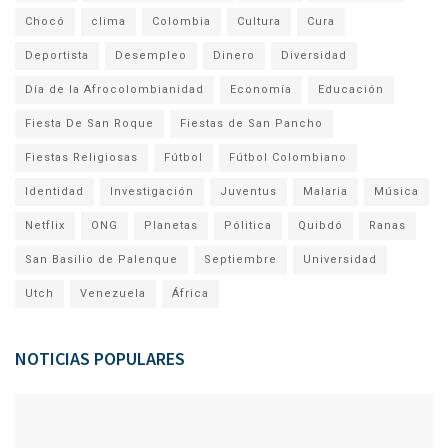
Chocó
clima
Colombia
Cultura
Cura
Deportista
Desempleo
Dinero
Diversidad
Día de la Afrocolombianidad
Economía
Educación
Fiesta De San Roque
Fiestas de San Pancho
Fiestas Religiosas
Fútbol
Fútbol Colombiano
Identidad
Investigación
Juventus
Malaria
Música
Netflix
ONG
Planetas
Pólitica
Quibdó
Ranas
San Basilio de Palenque
Septiembre
Universidad
Utch
Venezuela
África
NOTICIAS POPULARES