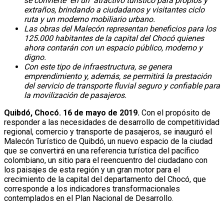
se convierte en un atractivo turístico para propios y
extraños, brindando a ciudadanos y visitantes ciclo
DEPORTES
ruta y un moderno mobiliario urbano.
Las obras del Malecón representan beneficios para los
POLÍTICA
125.000 habitantes de la capital del Chocó quienes
GESTIÓN SOCIAL
ahora contarán con un espacio público, moderno y
digno.
Con este tipo de infraestructura, se genera
MOVILIDAD
emprendimiento y, además, se permitirá la prestación
SEGURIDAD Y CONVIVENCIA
del servicio de transporte fluvial seguro y confiable para
CALIDAD DE VIDA
la movilización de pasajeros.
Quibdó, Chocó. 16 de mayo de 2019.
Con el propósito de
REVISTA DE PRENSA
CULTURA Y DIVERSIDAD
responder a las necesidades de desarrollo de competitividad
regional, comercio y transporte de pasajeros, se inauguró el
Malecón Turístico de Quibdó, un nuevo espacio de la ciudad
ANALISIS Y OPINIÓN
que se convertirá en una referencia turística del pacífico
URBANISMO
colombiano, un sitio para el reencuentro del ciudadano con
EVENTOS
los paisajes de esta región y un gran motor para el
crecimiento de la capital del departamento del Chocó, que
corresponde a los indicadores transformacionales
CALENDARIO
contemplados en el Plan Nacional de Desarrollo.
ECONOMÍA
HISTORIAS Y PUEBLOS