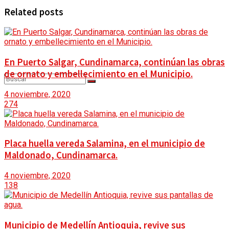
Related posts
DEPORTES
TIGO RADIO
CONTACTO
GESTIÓN SOCIAL
En Puerto Salgar, Cundinamarca, continúan las obras
de ornato y embellecimiento en el Municipio.
4 noviembre, 2020
MOVILIDAD
Sin resultados
274
Ver todos los resultados
CALIDAD DE VIDA
Placa huella vereda Salamina, en el municipio de
Maldonado, Cundinamarca.
4 noviembre, 2020
CULTURA Y DIVERSIDAD
138
Municipio de Medellín Antioquia, revive sus
ANALISIS Y OPINIÓN