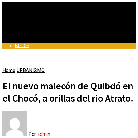
BLOGS
BLOGS
Home
URBANISMO
BUEN PERIODISMO
BUEN PERIODISMO
El nuevo malecón de Quibdó en
EN MUNICIPIOS
el Chocó, a orillas del rio Atrato.
EN MUNICIPIOS
ALCALDES DE COLOMBIA
VÍDEOS
ALCALDES DE COLOMBIA
ACTUALIDAD
Por
admin