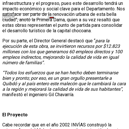
infraestructura y el progreso, pues este desarrollo tendrá un
impacto económico y social clave para el Departamento. Nos
satisface ser parte de la renovación urbana de esta bella
ciudad”, anotó la Primera Dama, quien a su vez resaltó que
estas obras representan el punto de partida para consolidar
el desarrollo turístico de la capital chocoana.
Sin resultados
Por su parte, el Director General destacó que “
para la
ejecución de esta obra, se invirtieron recursos por $12.823
millones con los que generamos 60 empleos directos y 100
empleos indirectos, mejorando la calidad de vida en igual
número de familias”.
Ver todos los resultados
“Todos los esfuerzos que se han hecho deben terminarse
bien y pronto; por eso, es un gran orgullo presentarle a
Quibdó y al país entero este malecón que le cambiará la cara
a la región y mejorará la calidad de vida de sus habitantes”
,
manifestó el ingeniero Gil Chavarría.
El Proyecto
Cabe recordar que en el año 2002 INVÍAS construyó la