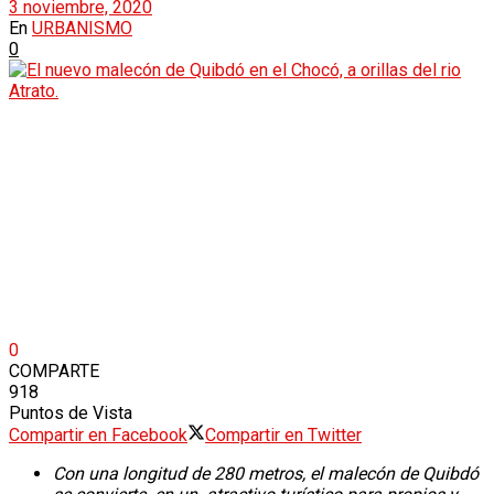
3 noviembre, 2020
En
URBANISMO
VÍDEOS
VIRALES
0
PUBLICACIONES
ACTUALIDAD
CATEGORÍAS
SECCIONES
VIRALES
POLÍTICA
PUBLICACIONES
SEGURIDAD Y CONVIVENCIA
0
REVISTA DE PRENSA
COMPARTE
CATEGORÍAS
918
Puntos de Vista
URBANISMO
Compartir en Facebook
Compartir en Twitter
Con una longitud de 280 metros, el malecón de Quibdó
ECONOMÍA
SECCIONES