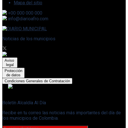
Mapa del sitio
+00 000 000 000
info@diarioafro.com
Noticias de los municipios
Aviso
legal
Protección
de datos
Condiciones Generales de Contratación
Boletín Alcaldía Al Día
Recibe en tu correo las noticias más importantes del día de
los municipios de Colombia.