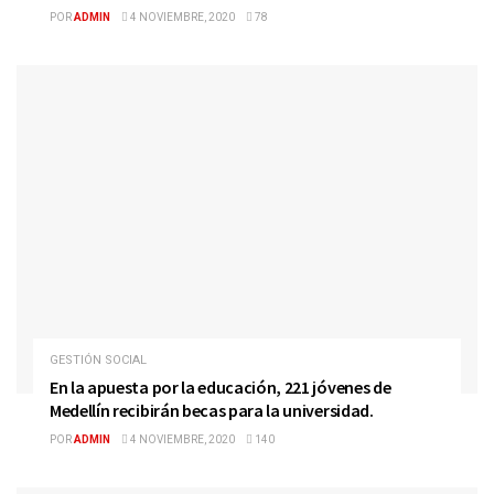
POR
ADMIN
4 NOVIEMBRE, 2020
78
GESTIÓN SOCIAL
En la apuesta por la educación, 221 jóvenes de
Medellín recibirán becas para la universidad.
POR
ADMIN
4 NOVIEMBRE, 2020
140