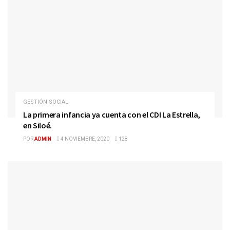
GESTIÓN SOCIAL
La primera infancia ya cuenta con el CDI La Estrella,
en Siloé.
POR
ADMIN
4 NOVIEMBRE, 2020
128