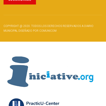
COPYRIGHT @ 2020. TODOS LOS DERECHOS RESERVADOS A DIARIO
MUNICIPAL DISEÑADO POR COMUNICOM