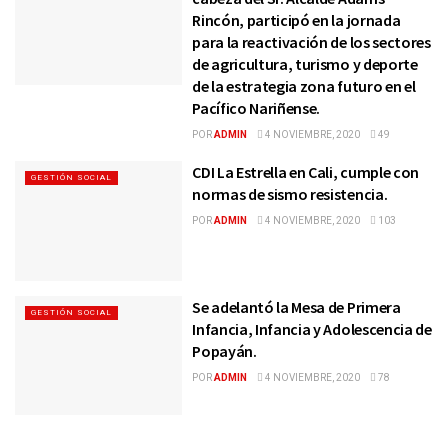
Rincón, participó en la jornada
para la reactivación de los sectores
de agricultura, turismo y deporte
de la estrategia zona futuro en el
Pacífico Nariñense.
POR
ADMIN
4 NOVIEMBRE, 2020
49
CDI La Estrella en Cali, cumple con
GESTIÓN SOCIAL
normas de sismo resistencia.
POR
ADMIN
4 NOVIEMBRE, 2020
103
Se adelantó la Mesa de Primera
GESTIÓN SOCIAL
Infancia, Infancia y Adolescencia de
Popayán.
POR
ADMIN
4 NOVIEMBRE, 2020
78