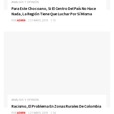
ANALISIS Y OPINIÓN
Para Este Chocoano, Si El Centro Del País No Hace
Nada, La Región Tiene Que Luchar Por Sí Misma
POR
ADMIN
21 MAYO, 2019
15
ANALISIS Y OPINIÓN
Racismo, El Problema En Zonas Rurales De Colombia
POR
ADMIN
21 MAYO, 2019
16