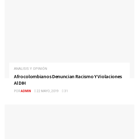
ANALISIS Y OPINIÓN
Afrocolombianos Denuncian Racismo Y Violaciones
Al DIH
POR
ADMIN
22 MAYO, 2019
31