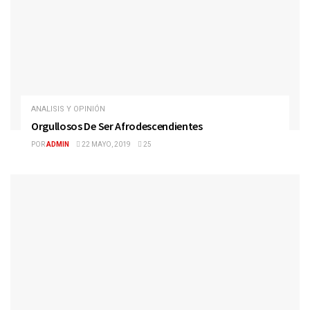
ANALISIS Y OPINIÓN
Orgullosos De Ser Afrodescendientes
POR
ADMIN
22 MAYO, 2019
25