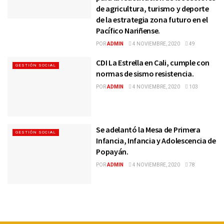
de agricultura, turismo y deporte
de la estrategia zona futuro en el
Pacífico Nariñense.
POR
ADMIN
4 NOVIEMBRE, 2020
49
CDI La Estrella en Cali, cumple con
GESTIÓN SOCIAL
normas de sismo resistencia.
POR
ADMIN
4 NOVIEMBRE, 2020
103
Se adelantó la Mesa de Primera
GESTIÓN SOCIAL
Infancia, Infancia y Adolescencia de
Popayán.
POR
ADMIN
4 NOVIEMBRE, 2020
78