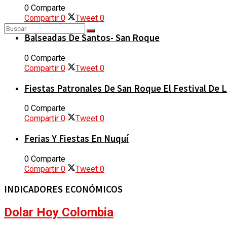
0 Comparte
Compartir
0
Tweet
0
Balseadas De Santos- San Roque
0 Comparte
Compartir
0
Tweet
0
Sin resultados
Fiestas Patronales De San Roque El Festival De 
0 Comparte
Ver todos los resultados
Compartir
0
Tweet
0
Ferias Y Fiestas En Nuquí
0 Comparte
Compartir
0
Tweet
0
INDICADORES ECONÓMICOS
Dolar Hoy Colombia