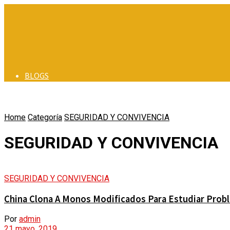
BLOGS
BLOGS
Home
Categoría
BUEN PERIODISMO
SEGURIDAD Y CONVIVENCIA
BUEN PERIODISMO
SEGURIDAD Y CONVIVENCIA
EN MUNICIPIOS
EN MUNICIPIOS
ALCALDES DE COLOMBIA
SEGURIDAD Y CONVIVENCIA
VÍDEOS
China Clona A Monos Modificados Para Estudiar Prob
ALCALDES DE COLOMBIA
Por
admin
ACTUALIDAD
21 mayo, 2019