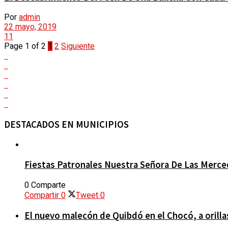
Por
admin
22 mayo, 2019
11
EVENTOS
Page 1 of 2
1
2
Siguiente
CALENDARIO
HISTORIAS Y PUEBLOS
DESTACADOS EN MUNICIPIOS
Fiestas Patronales Nuestra Señora De Las Merc
TIGO RADIO
0 Comparte
Compartir
0
Tweet
0
CONTACTO
El nuevo malecón de Quibdó en el Chocó, a orillas