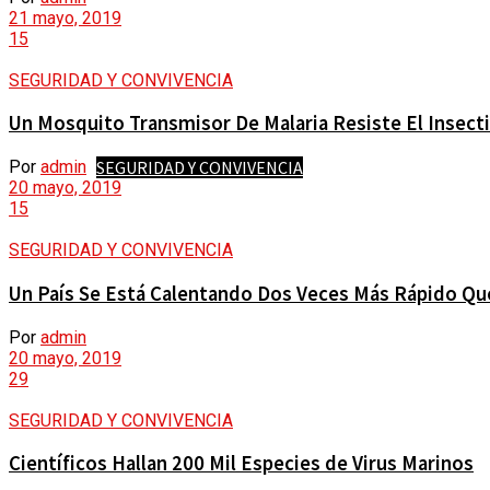
21 mayo, 2019
DEPORTES
15
POLÍTICA
SEGURIDAD Y CONVIVENCIA
GESTIÓN SOCIAL
Un Mosquito Transmisor De Malaria Resiste El Insect
MOVILIDAD
SEGURIDAD Y CONVIVENCIA
Por
admin
20 mayo, 2019
CALIDAD DE VIDA
15
SEGURIDAD Y CONVIVENCIA
REVISTA DE PRENSA
CULTURA Y DIVERSIDAD
Un País Se Está Calentando Dos Veces Más Rápido Qu
ANALISIS Y OPINIÓN
Por
admin
URBANISMO
20 mayo, 2019
EVENTOS
29
SEGURIDAD Y CONVIVENCIA
CALENDARIO
ECONOMÍA
Científicos Hallan 200 Mil Especies de Virus Marinos
HISTORIAS Y PUEBLOS