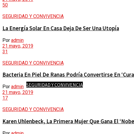
50
VÍDEOS
VIRALES
SEGURIDAD Y CONVIVENCIA
PUBLICACIONES
La Energía Solar En Casa Deja De Ser Una Utopía
ACTUALIDAD
CATEGORÍAS
Por
admin
21 mayo, 2019
31
SECCIONES
VIRALES
SEGURIDAD Y CONVIVENCIA
POLÍTICA
Bacteria En Piel De Ranas Podría Convertirse En ‘Cu
PUBLICACIONES
SEGURIDAD Y CONVIVENCIA
Por
admin
21 mayo, 2019
17
REVISTA DE PRENSA
CATEGORÍAS
SEGURIDAD Y CONVIVENCIA
URBANISMO
Karen Uhlenbeck, La Primera Mujer Que Gana El ‘Nob
ECONOMÍA
SECCIONES
Por
admin