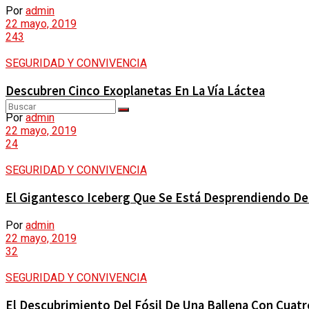
Por
admin
DEPORTES
22 mayo, 2019
TIGO RADIO
243
CONTACTO
SEGURIDAD Y CONVIVENCIA
GESTIÓN SOCIAL
Descubren Cinco Exoplanetas En La Vía Láctea
Por
admin
22 mayo, 2019
MOVILIDAD
Sin resultados
24
SEGURIDAD Y CONVIVENCIA
Ver todos los resultados
CALIDAD DE VIDA
El Gigantesco Iceberg Que Se Está Desprendiendo De 
Por
admin
22 mayo, 2019
CULTURA Y DIVERSIDAD
32
SEGURIDAD Y CONVIVENCIA
El Descubrimiento Del Fósil De Una Ballena Con Cuatr
ANALISIS Y OPINIÓN