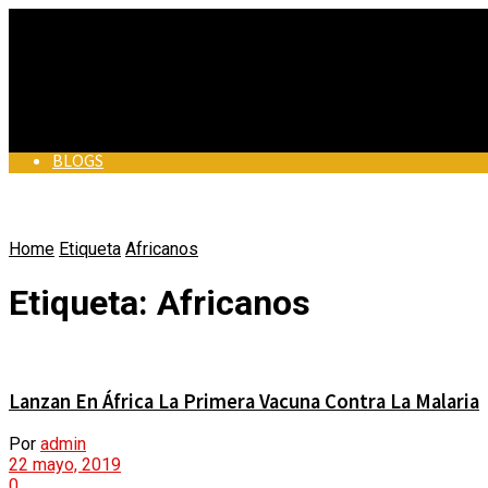
BLOGS
BLOGS
Home
Etiqueta
BUEN PERIODISMO
Africanos
BUEN PERIODISMO
Etiqueta:
Africanos
EN MUNICIPIOS
EN MUNICIPIOS
ALCALDES DE COLOMBIA
Lanzan En África La Primera Vacuna Contra La Malaria
VÍDEOS
ALCALDES DE COLOMBIA
Por
admin
22 mayo, 2019
ACTUALIDAD
0