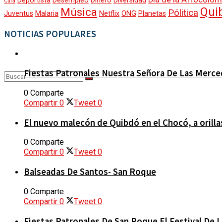
Deportista
Desempleo
Dinero
Diversidad
Cura
Qui
Música
Pólitica
Juventus
Malaria
Netflix
ONG
Planetas
DEPORTES
TIGO RADIO
NOTICIAS POPULARES
CONTACTO
GESTIÓN SOCIAL
Fiestas Patronales Nuestra Señora De Las Merc
0 Comparte
MOVILIDAD
Sin resultados
Compartir
0
Tweet
0
El nuevo malecón de Quibdó en el Chocó, a orillas
Ver todos los resultados
CALIDAD DE VIDA
0 Comparte
Compartir
0
Tweet
0
Balseadas De Santos- San Roque
CULTURA Y DIVERSIDAD
0 Comparte
Compartir
0
Tweet
0
ANALISIS Y OPINIÓN
Fiestas Patronales De San Roque El Festival De 