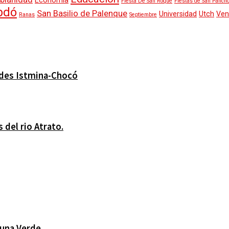
Economía
Fiesta De San Roque
Fiestas de San Panch
bdó
San Basilio de Palenque
Universidad
Utch
Ven
Ranas
Septiembre
edes Istmina-Chocó
 del rio Atrato.
Luna Verde