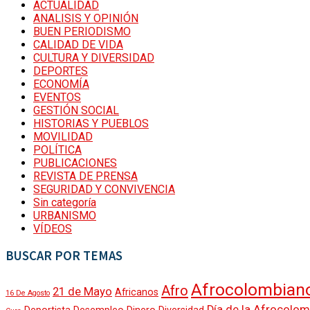
ACTUALIDAD
ANALISIS Y OPINIÓN
DEPORTES
BUEN PERIODISMO
CALIDAD DE VIDA
POLÍTICA
CULTURA Y DIVERSIDAD
GESTIÓN SOCIAL
DEPORTES
ECONOMÍA
MOVILIDAD
EVENTOS
SEGURIDAD Y CONVIVENCIA
GESTIÓN SOCIAL
HISTORIAS Y PUEBLOS
CALIDAD DE VIDA
MOVILIDAD
POLÍTICA
REVISTA DE PRENSA
CULTURA Y DIVERSIDAD
PUBLICACIONES
REVISTA DE PRENSA
SEGURIDAD Y CONVIVENCIA
ANALISIS Y OPINIÓN
Sin categoría
URBANISMO
URBANISMO
VÍDEOS
EVENTOS
BUSCAR POR TEMAS
CALENDARIO
ECONOMÍA
Afrocolombian
Afro
21 de Mayo
Africanos
16 De Agosto
HISTORIAS Y PUEBLOS
Día de la Afrocolo