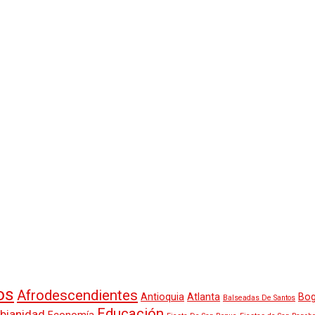
os
Afrodescendientes
Antioquia
Atlanta
Bog
Balseadas De Santos
Educación
mbianidad