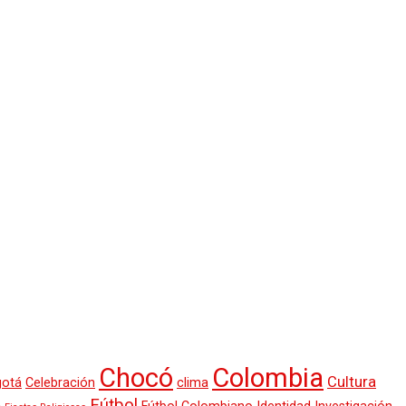
Chocó
Colombia
Cultura
otá
Celebración
clima
Fútbol