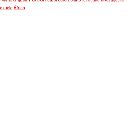
Fútbol Colombiano
Identidad
Investigación
o
Fiestas Religiosas
ezuela
África