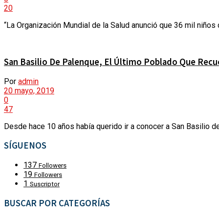
20
VÍDEOS
VIRALES
“La Organización Mundial de la Salud anunció que 36 mil niños 
PUBLICACIONES
ACTUALIDAD
San Basilio De Palenque, El Último Poblado Que Recu
CATEGORÍAS
Por
admin
SECCIONES
20 mayo, 2019
VIRALES
0
47
POLÍTICA
Desde hace 10 años había querido ir a conocer a San Basilio de
PUBLICACIONES
SEGURIDAD Y CONVIVENCIA
SÍGUENOS
REVISTA DE PRENSA
137
Followers
CATEGORÍAS
19
Followers
1
Suscriptor
URBANISMO
BUSCAR POR CATEGORÍAS
ECONOMÍA
SECCIONES