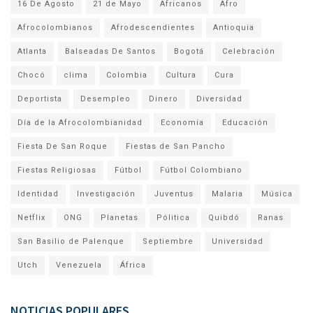
16 De Agosto
21 de Mayo
Africanos
Afro
Afrocolombianos
Afrodescendientes
Antioquia
Atlanta
Balseadas De Santos
Bogotá
Celebración
Chocó
clima
Colombia
Cultura
Cura
Deportista
Desempleo
Dinero
Diversidad
Día de la Afrocolombianidad
Economía
Educación
Fiesta De San Roque
Fiestas de San Pancho
Fiestas Religiosas
Fútbol
Fútbol Colombiano
Identidad
Investigación
Juventus
Malaria
Música
Netflix
ONG
Planetas
Pólitica
Quibdó
Ranas
San Basilio de Palenque
Septiembre
Universidad
Utch
Venezuela
África
NOTICIAS POPULARES