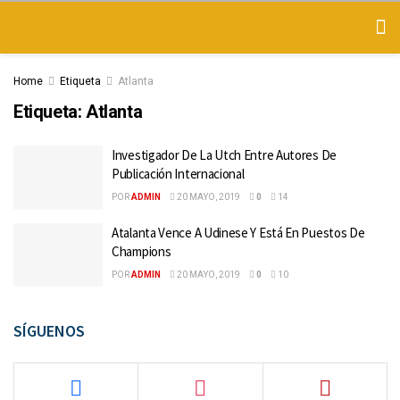
Home
Etiqueta
Atlanta
Etiqueta:
Atlanta
Investigador De La Utch Entre Autores De
Publicación Internacional
POR
ADMIN
20 MAYO, 2019
0
14
Atalanta Vence A Udinese Y Está En Puestos De
Champions
POR
ADMIN
20 MAYO, 2019
0
10
SÍGUENOS