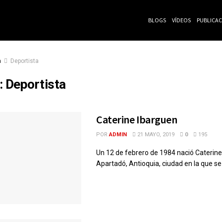
BLOGS
VÍDEOS
PUBLICA
a
Deportista
:
Deportista
Caterine Ibarguen
POR
ADMIN
21 MAYO, 2019
0
195
Un 12 de febrero de 1984 nació Caterine
Apartadó, Antioquia, ciudad en la que se c