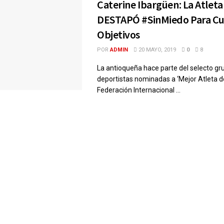
Caterine Ibargüen: La Atleta
DESTAPÓ #SinMiedo Para Cu
Objetivos
POR
ADMIN
20 MAYO, 2019
0
8
La antioqueña hace parte del selecto gr
deportistas nominadas a ‘Mejor Atleta de
Federación Internacional ...