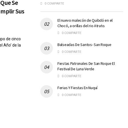
 Que Se
0 COMPARTE
mplir Sus
El nuevo malecón de Quibdó en el
Chocó, a orillas del rio Atrato.
0 COMPARTE
upo de cinco
Balseadas De Santos- San Roque
l Año’ de la
0 COMPARTE
Fiestas Patronales De San Roque El
Festival De Luna Verde
0 COMPARTE
Ferias Y Fiestas En Nuquí
0 COMPARTE