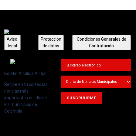
Aviso
Protección
Condiciones Generales de
legal
de datos
Contratación
Boletín Alcaldía Al Día
Recibe en tu correo las
noticias más
importantes del día de
los municipios de
Colombia.