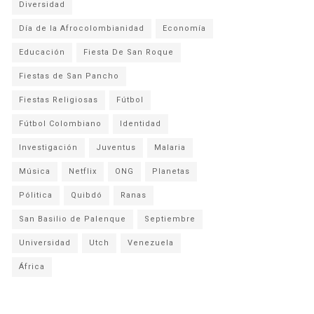
Diversidad
Día de la Afrocolombianidad
Economía
Educación
Fiesta De San Roque
Fiestas de San Pancho
Fiestas Religiosas
Fútbol
Fútbol Colombiano
Identidad
Investigación
Juventus
Malaria
Música
Netflix
ONG
Planetas
Pólitica
Quibdó
Ranas
San Basilio de Palenque
Septiembre
Universidad
Utch
Venezuela
África