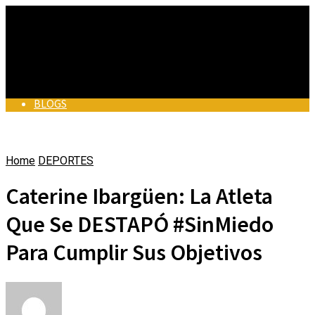
BLOGS
BLOGS
Home
DEPORTES
BUEN PERIODISMO
BUEN PERIODISMO
Caterine Ibargüen: La Atleta
EN MUNICIPIOS
Que Se DESTAPÓ #SinMiedo
EN MUNICIPIOS
ALCALDES DE COLOMBIA
Para Cumplir Sus Objetivos
VÍDEOS
ALCALDES DE COLOMBIA
ACTUALIDAD