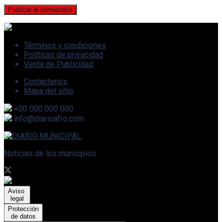
Términos y condiciones
Políticas de privacidad
Venta de Publicidad
Contáctenos
Mapa del sitio
+00 000 000 000
info@diarioafro.com
Noticias de los municipios
Aviso
legal
Protección
de datos