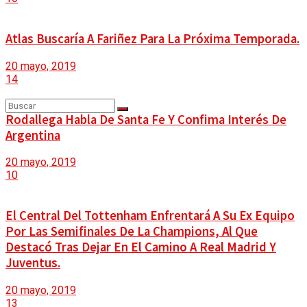
DEPORTES
TIGO RADIO
Atlas Buscaría A Fariñez Para La Próxima Temporada.
CONTACTO
20 mayo, 2019
GESTIÓN SOCIAL
14
Rodallega Habla De Santa Fe Y Confima Interés De
Argentina
MOVILIDAD
Sin resultados
20 mayo, 2019
Ver todos los resultados
10
CALIDAD DE VIDA
El Central Del Tottenham Enfrentará A Su Ex Equipo
Por Las Semifinales De La Champions, Al Que
Destacó Tras Dejar En El Camino A Real Madrid Y
CULTURA Y DIVERSIDAD
Juventus.
20 mayo, 2019
13
ANALISIS Y OPINIÓN