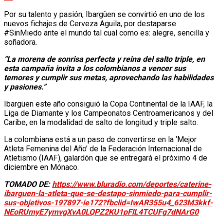
Por su talento y pasión, Ibargüen se convirtió en uno de los
nuevos fichajes de Cerveza Aguila, por destaparse
#SinMiedo ante el mundo tal cual como es: alegre, sencilla y
EVENTOS
soñadora.
“La morena de sonrisa perfecta y reina del salto triple, en
esta campaña invita a los colombianos a vencer sus
CALENDARIO
temores y cumplir sus metas, aprovechando las habilidades
y pasiones.”
Ibargüen este año consiguió la Copa Continental de la IAAF, la
Liga de Diamante y los Campeonatos Centroamericanos y del
HISTORIAS Y PUEBLOS
Caribe, en la modalidad de salto de longitud y triple salto.
La colombiana está a un paso de convertirse en la ‘Mejor
Atleta Femenina del Año’ de la Federación Internacional de
TIGO RADIO
Atletismo (IAAF), galardón que se entregará el próximo 4 de
diciembre en Mónaco.
TOMADO DE:
https://www.bluradio.com/deportes/caterine-
ibarguen-la-atleta-que-se-destapo-sinmiedo-para-cumplir-
CONTACTO
sus-objetivos-197897-ie172?fbclid=IwAR355u4_623M3kkf-
NEoRUmyE7ymvgXvA0LQPZ2KU1pFlL4TCUFg7dNArG0