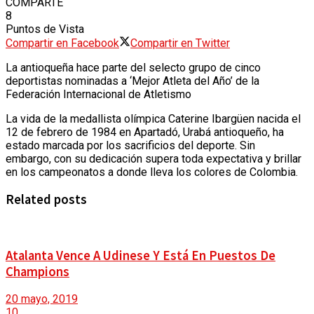
COMPARTE
8
DEPORTES
Puntos de Vista
Compartir en Facebook
Compartir en Twitter
POLÍTICA
GESTIÓN SOCIAL
La antioqueña hace parte del selecto grupo de cinco
deportistas nominadas a ‘Mejor Atleta del Año’ de la
Federación Internacional de Atletismo
MOVILIDAD
SEGURIDAD Y CONVIVENCIA
La vida de la medallista olímpica Caterine Ibargüen nacida el
CALIDAD DE VIDA
12 de febrero de 1984 en Apartadó, Urabá antioqueño, ha
estado marcada por los sacrificios del deporte. Sin
embargo, con su dedicación supera toda expectativa y brillar
REVISTA DE PRENSA
CULTURA Y DIVERSIDAD
en los campeonatos a donde lleva los colores de Colombia.
Related posts
ANALISIS Y OPINIÓN
URBANISMO
EVENTOS
Atalanta Vence A Udinese Y Está En Puestos De
CALENDARIO
Champions
ECONOMÍA
20 mayo, 2019
HISTORIAS Y PUEBLOS
10