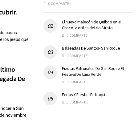
0 COMPARTE
cubrir.
El nuevo malecón de Quibdó en el
Chocó, a orillas del rio Atrato.
 de casas
0 COMPARTE
e los jeeps que
Balseadas De Santos- San Roque
0 COMPARTE
Último
Fiestas Patronales De San Roque El
Festival De Luna Verde
legada De
0 COMPARTE
Ferias Y Fiestas En Nuquí
0 COMPARTE
onocer a San
5 de noviembre