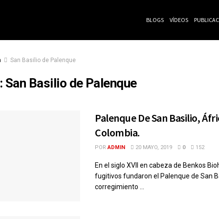
BLOGS
VÍDEOS
PUBLICA
a
San Basilio de Palenque
:
San Basilio de Palenque
Palenque De San Basilio, Áfr
Colombia.
POR
ADMIN
20 MAYO, 2019
0
152
En el siglo XVII en cabeza de Benkos Bio
fugitivos fundaron el Palenque de San Ba
corregimiento ...