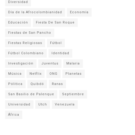
Diversidad
Día de la Afrocolombianidad
Economía
Educación
Fiesta De San Roque
Fiestas de San Pancho
Fiestas Religiosas
Fútbol
Fútbol Colombiano
Identidad
Investigación
Juventus
Malaria
Música
Netflix
ONG
Planetas
Pólitica
Quibdó
Ranas
San Basilio de Palenque
Septiembre
Universidad
Utch
Venezuela
África