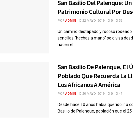
San Basilio Del Palenque: Un
Patrimonio Cultural Por Des
POR
ADMIN
22 MAYO, 2019
0
36
Un camino destapado y rocoso rodeado
sencillas “hechas a mano” se divisa desd
hacen el ...
San Basilio De Palenque, El 
Poblado Que Recuerda La L
Los Africanos A América
POR
ADMIN
20 MAYO, 2019
0
47
Desde hace 10 años había querido ir a c
Basilio de Palenque, población que el 2
...