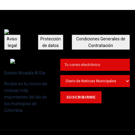
Aviso
Protección
Condiciones Generales de
legal
de datos
Contratación
Boletín Alcaldía Al Día
Recibe en tu correo las
noticias más
importantes del día de
los municipios de
Colombia.