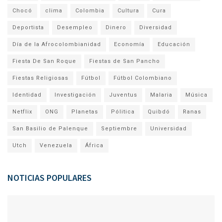
Chocó
clima
Colombia
Cultura
Cura
Deportista
Desempleo
Dinero
Diversidad
Día de la Afrocolombianidad
Economía
Educación
Fiesta De San Roque
Fiestas de San Pancho
Fiestas Religiosas
Fútbol
Fútbol Colombiano
Identidad
Investigación
Juventus
Malaria
Música
Netflix
ONG
Planetas
Pólitica
Quibdó
Ranas
San Basilio de Palenque
Septiembre
Universidad
Utch
Venezuela
África
NOTICIAS POPULARES