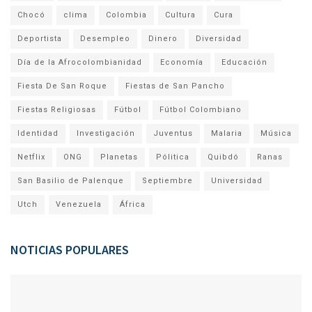
Chocó
clima
Colombia
Cultura
Cura
Deportista
Desempleo
Dinero
Diversidad
Día de la Afrocolombianidad
Economía
Educación
Fiesta De San Roque
Fiestas de San Pancho
Fiestas Religiosas
Fútbol
Fútbol Colombiano
Identidad
Investigación
Juventus
Malaria
Música
Netflix
ONG
Planetas
Pólitica
Quibdó
Ranas
San Basilio de Palenque
Septiembre
Universidad
Utch
Venezuela
África
NOTICIAS POPULARES