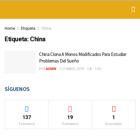
Home
Etiqueta
China
Etiqueta:
China
China Clona A Monos Modificados Para Estudiar
Problemas Del Sueño
POR
ADMIN
21 MAYO, 2019
0
50
SÍGUENOS
137
19
1
Followers
Followers
Suscriptor