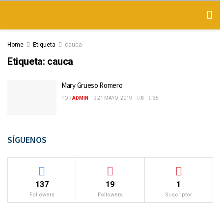
Home
Etiqueta
cauca
Etiqueta:
cauca
Mary Grueso Romero
POR
ADMIN
21 MAYO, 2019
0
35
SÍGUENOS
137
19
1
Followers
Followers
Suscriptor