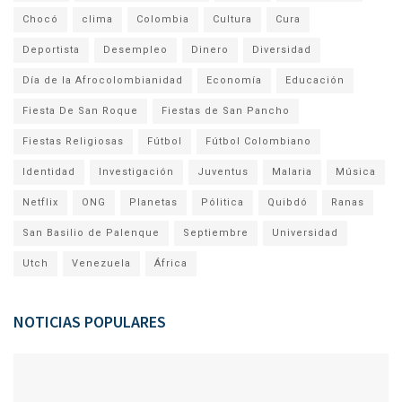
Chocó
clima
Colombia
Cultura
Cura
Deportista
Desempleo
Dinero
Diversidad
Día de la Afrocolombianidad
Economía
Educación
Fiesta De San Roque
Fiestas de San Pancho
Fiestas Religiosas
Fútbol
Fútbol Colombiano
Identidad
Investigación
Juventus
Malaria
Música
Netflix
ONG
Planetas
Pólitica
Quibdó
Ranas
San Basilio de Palenque
Septiembre
Universidad
Utch
Venezuela
África
NOTICIAS POPULARES