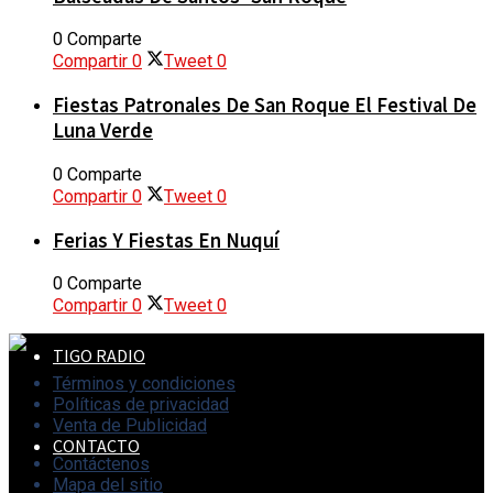
0 Comparte
Compartir
0
Tweet
0
EVENTOS
Fiestas Patronales De San Roque El Festival De
Luna Verde
0 Comparte
CALENDARIO
Compartir
0
Tweet
0
Ferias Y Fiestas En Nuquí
HISTORIAS Y PUEBLOS
0 Comparte
Compartir
0
Tweet
0
TIGO RADIO
Términos y condiciones
Políticas de privacidad
Venta de Publicidad
CONTACTO
Contáctenos
Mapa del sitio