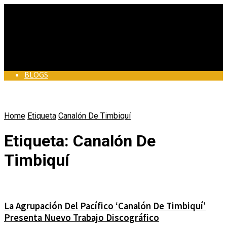
BLOGS
BLOGS
Home
Etiqueta
BUEN PERIODISMO
Canalón De Timbiquí
BUEN PERIODISMO
Etiqueta:
Canalón De
EN MUNICIPIOS
Timbiquí
EN MUNICIPIOS
ALCALDES DE COLOMBIA
VÍDEOS
ALCALDES DE COLOMBIA
La Agrupación Del Pacífico ‘Canalón De Timbiquí’
Presenta Nuevo Trabajo Discográfico
ACTUALIDAD