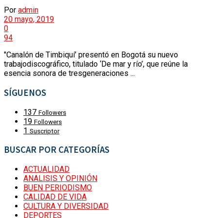
Por
admin
VÍDEOS
VIRALES
20 mayo, 2019
0
94
PUBLICACIONES
ACTUALIDAD
"Canalón de Timbiquí’ presentó en Bogotá su nuevo
trabajodiscográfico, titulado ‘De mar y río’, que reúne la
CATEGORÍAS
esencia sonora de tresgeneraciones ...
SECCIONES
SÍGUENOS
VIRALES
137
POLÍTICA
Followers
19
Followers
1
Suscriptor
PUBLICACIONES
SEGURIDAD Y CONVIVENCIA
BUSCAR POR CATEGORÍAS
REVISTA DE PRENSA
ACTUALIDAD
CATEGORÍAS
ANALISIS Y OPINIÓN
URBANISMO
BUEN PERIODISMO
CALIDAD DE VIDA
CULTURA Y DIVERSIDAD
ECONOMÍA
SECCIONES
DEPORTES