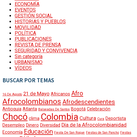
ECONOMÍA
EVENTOS
DEPORTES
GESTIÓN SOCIAL
POLÍTICA
HISTORIAS Y PUEBLOS
GESTIÓN SOCIAL
MOVILIDAD
POLÍTICA
PUBLICACIONES
MOVILIDAD
REVISTA DE PRENSA
SEGURIDAD Y CONVIVENCIA
SEGURIDAD Y CONVIVENCIA
CALIDAD DE VIDA
Sin categoría
URBANISMO
VÍDEOS
REVISTA DE PRENSA
CULTURA Y DIVERSIDAD
BUSCAR POR TEMAS
ANALISIS Y OPINIÓN
Afro
21 de Mayo
Africanos
16 De Agosto
URBANISMO
Afrocolombianos
Afrodescendientes
EVENTOS
Antioquia
Atlanta
Bogotá
Celebración
Balseadas De Santos
Chocó
Colombia
CALENDARIO
Cultura
clima
Deportista
Cura
ECONOMÍA
Día de la Afrocolombianidad
Desempleo
Dinero
Diversidad
Educación
Economía
HISTORIAS Y PUEBLOS
Fiesta De San Roque
Fiestas de San Pancho
Fiestas