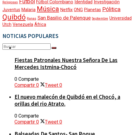
Fútbol
Fútbol Colombiano
Identidad
Investigación
Religiosas
Música
Pólitica
DEPORTES
Juventus
Malaria
Netflix
ONG
Planetas
TIGO RADIO
Quibdó
San Basilio de Palenque
Universidad
Ranas
Septiembre
Utch
Venezuela
África
CONTACTO
GESTIÓN SOCIAL
NOTICIAS POPULARES
MOVILIDAD
Fiestas Patronales Nuestra Señora De Las
Sin resultados
Mercedes Istmina-Chocó
Ver todos los resultados
0 Comparte
CALIDAD DE VIDA
Compartir
0
Tweet
0
El nuevo malecón de Quibdó en el Chocó, a
orillas del rio Atrato.
CULTURA Y DIVERSIDAD
0 Comparte
Compartir
0
Tweet
0
Balseadas De Santos- San Roque
ANALISIS Y OPINIÓN