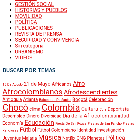
GESTIÓN SOCIAL
HISTORIAS Y PUEBLOS
DEPORTES
MOVILIDAD
POLÍTICA
POLÍTICA
GESTIÓN SOCIAL
PUBLICACIONES
REVISTA DE PRENSA
SEGURIDAD Y CONVIVENCIA
MOVILIDAD
Sin categoría
SEGURIDAD Y CONVIVENCIA
URBANISMO
CALIDAD DE VIDA
VÍDEOS
BUSCAR POR TEMAS
REVISTA DE PRENSA
CULTURA Y DIVERSIDAD
Afro
21 de Mayo
Africanos
16 De Agosto
ANALISIS Y OPINIÓN
Afrocolombianos
Afrodescendientes
URBANISMO
Antioquia
Atlanta
Bogotá
Celebración
Balseadas De Santos
EVENTOS
Chocó
Colombia
Cultura
clima
Deportista
Cura
Día de la Afrocolombianidad
Desempleo
Dinero
Diversidad
CALENDARIO
Educación
Economía
Fiesta De San Roque
Fiestas de San Pancho
Fiestas
ECONOMÍA
Fútbol
Fútbol Colombiano
Identidad
Investigación
Religiosas
HISTORIAS Y PUEBLOS
Música
Pólitica
Juventus
Malaria
Netflix
ONG
Planetas