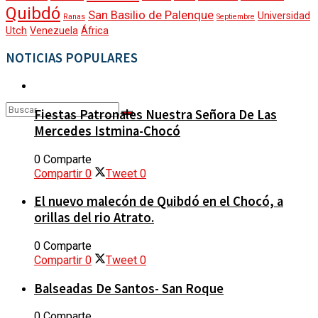
Quibdó
San Basilio de Palenque
Universidad
Ranas
Septiembre
DEPORTES
TIGO RADIO
Utch
Venezuela
África
NOTICIAS POPULARES
CONTACTO
GESTIÓN SOCIAL
Fiestas Patronales Nuestra Señora De Las
Mercedes Istmina-Chocó
MOVILIDAD
Sin resultados
0 Comparte
Compartir
0
Tweet
0
Ver todos los resultados
CALIDAD DE VIDA
El nuevo malecón de Quibdó en el Chocó, a
orillas del rio Atrato.
0 Comparte
CULTURA Y DIVERSIDAD
Compartir
0
Tweet
0
Balseadas De Santos- San Roque
ANALISIS Y OPINIÓN
0 Comparte