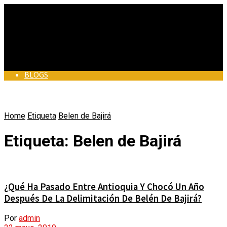
BLOGS
BLOGS
Home
Etiqueta
BUEN PERIODISMO
Belen de Bajirá
BUEN PERIODISMO
Etiqueta:
Belen de Bajirá
EN MUNICIPIOS
EN MUNICIPIOS
ALCALDES DE COLOMBIA
¿Qué Ha Pasado Entre Antioquia Y Chocó Un Año
VÍDEOS
Después De La Delimitación De Belén De Bajirá?
ALCALDES DE COLOMBIA
ACTUALIDAD
Por
admin