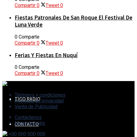
Compartir
0
Tweet
0
Fiestas Patronales De San Roque El Festival De
EVENTOS
Luna Verde
0 Comparte
Compartir
0
Tweet
0
CALENDARIO
Ferias Y Fiestas En Nuquí
0 Comparte
Compartir
0
Tweet
0
HISTORIAS Y PUEBLOS
Términos y condiciones
TIGO RADIO
Políticas de privacidad
Venta de Publicidad
Contáctenos
Mapa del sitio
CONTACTO
+00 000 000 000