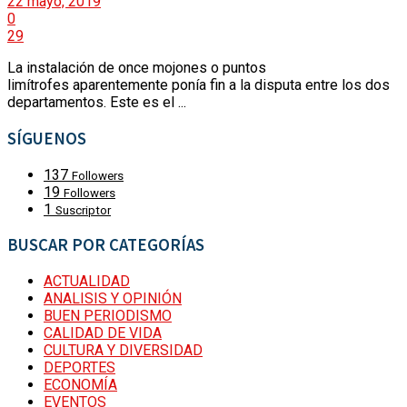
22 mayo, 2019
0
VÍDEOS
VIRALES
29
La instalación de once mojones o puntos
PUBLICACIONES
limítrofes aparentemente ponía fin a la disputa entre los dos
ACTUALIDAD
departamentos. Este es el ...
CATEGORÍAS
SÍGUENOS
SECCIONES
VIRALES
137
Followers
19
Followers
1
POLÍTICA
Suscriptor
BUSCAR POR CATEGORÍAS
PUBLICACIONES
SEGURIDAD Y CONVIVENCIA
ACTUALIDAD
ANALISIS Y OPINIÓN
REVISTA DE PRENSA
BUEN PERIODISMO
CATEGORÍAS
CALIDAD DE VIDA
URBANISMO
CULTURA Y DIVERSIDAD
DEPORTES
ECONOMÍA
ECONOMÍA
SECCIONES
EVENTOS