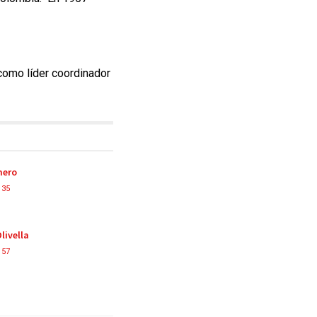
como líder coordinador
mero
35
livella
57