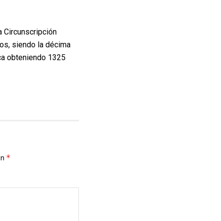
 Circunscripción
os, siendo la décima
ica obteniendo 1325
*
on